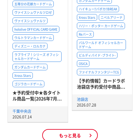
ガンダムカードゲーム
五等分の花嫁カードゲーム
ハイキュー!!バボカ!!BREAK
ヴァイスシュヴァルツロゼ
Xross Stars
ニベルアリーナ
ヴァイスシュヴァルツ
ハリー・ポッター カードゲーム
hololive OFFICIAL CARD GAME
Reバース
ウルトラマンカードゲーム
パルワールド オフィシャルカー
ディズニー・ロルカナ
ドゲーム
ラブライブ！シリーズ オフィシ
ビルディバイド -ブライト-
ャルカードゲーム
OSICA
ガンダムカードゲーム
ファイナルファンタジーTCG
Xross Stars
【予約情報】カードラボ
ゴジラカードゲーム
池袋店予約受付中商品...
★予約受付中★各タイト
ル商品一覧(2026年7月...
池袋店
2026.07.28
千葉中央店
2026.07.14
もっと見る