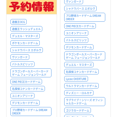
ヴァンガード
シャドウバース エボルヴ
プロ野球カードゲーム DREAM
ORDER
遊戯王OCG
ONE PIECEカードゲーム
遊戯王ラッシュデュエル
ユニオンアリーナ
デュエル・マスターズ
バトルスピリッツ
ポケモンカードゲーム
デジモンカードゲーム
シャドウバース エボルヴ
ドラゴンボールスーパーカード
ヴァンガード
ゲーム フュージョンワールド
バトルスピリッツ
デュエル・マスターズ
ドラゴンボールスーパーカード
名探偵コナンカードゲーム
ゲーム フュージョンワールド
Lycee OVERTURE
ONE PIECEカードゲーム
ウルトラマンカードゲーム
名探偵コナンカードゲーム
ディズニー・ロルカナ
ユニオンアリーナ
ラブライブ！シリーズ オフィシ
デジモンカードゲーム
ャルカードゲーム
プロ野球カードゲーム DREAM
ゴジラカードゲーム
ORDER