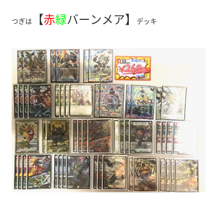
【
赤
緑
バーンメア】
つぎは
デッキ