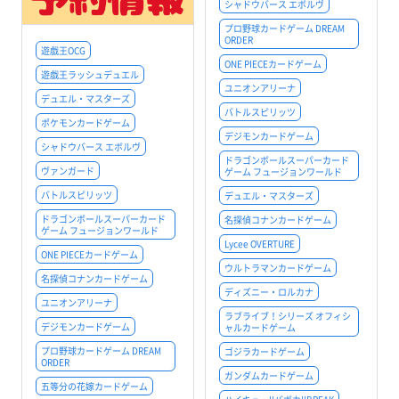
シャドウバース エボルヴ
プロ野球カードゲーム DREAM
ORDER
遊戯王OCG
ONE PIECEカードゲーム
遊戯王ラッシュデュエル
ユニオンアリーナ
デュエル・マスターズ
バトルスピリッツ
ポケモンカードゲーム
デジモンカードゲーム
シャドウバース エボルヴ
ドラゴンボールスーパーカード
ヴァンガード
ゲーム フュージョンワールド
バトルスピリッツ
デュエル・マスターズ
ドラゴンボールスーパーカード
名探偵コナンカードゲーム
ゲーム フュージョンワールド
Lycee OVERTURE
ONE PIECEカードゲーム
ウルトラマンカードゲーム
名探偵コナンカードゲーム
ディズニー・ロルカナ
ユニオンアリーナ
ラブライブ！シリーズ オフィシ
デジモンカードゲーム
ャルカードゲーム
プロ野球カードゲーム DREAM
ゴジラカードゲーム
ORDER
ガンダムカードゲーム
五等分の花嫁カードゲーム