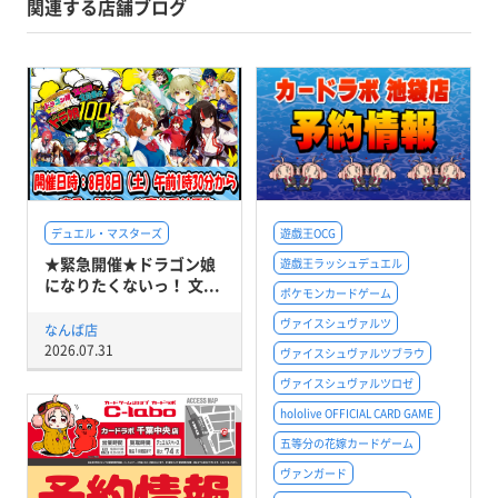
関連する店舗ブログ
デュエル・マスターズ
遊戯王OCG
★緊急開催★ドラゴン娘
遊戯王ラッシュデュエル
になりたくないっ！ 文...
ポケモンカードゲーム
ヴァイスシュヴァルツ
なんば店
2026.07.31
ヴァイスシュヴァルツブラウ
ヴァイスシュヴァルツロゼ
hololive OFFICIAL CARD GAME
五等分の花嫁カードゲーム
ヴァンガード