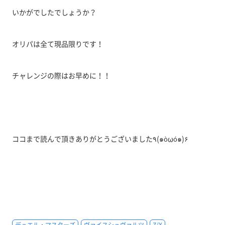
いかがでしたでしょうか？
オリパは全て現品限りです！
チャレンジの際はお早めに！！
ココまで読んで頂きありがとうございました٩(๑òωó๑)۶
デュエル・マスターズ
ヴァイスシュヴァルツ
Z/X