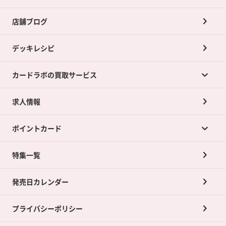
店舗ブログ
デッキレシピ
カードラボの買取サービス
求人情報
カードラボの買取サービスTOP
ポイントカード
店舗買取について
ネット買取について
特集一覧
ポイントカードTOP
買取承諾書について
発売日カレンダー
ポイント交換景品
プライバシーポリシー