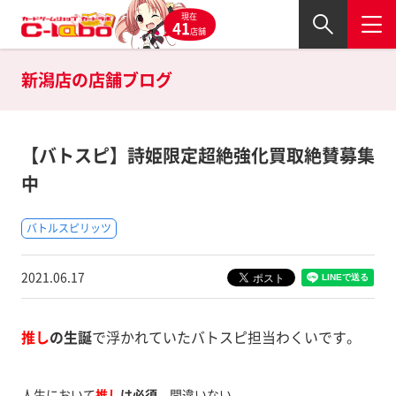
現在
41
店舗
新潟店の
店舗ブログ
【バトスピ】詩姫限定超絶強化買取絶賛募集
中
バトルスピリッツ
2021.06.17
推し
の生誕
で浮かれていたバトスピ担当わくいです。
人生において
推し
は必須
。間違いない。