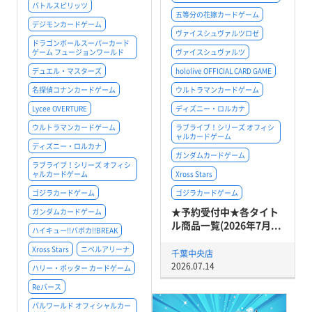
バトルスピリッツ
五等分の花嫁カードゲーム
デジモンカードゲーム
ヴァイスシュヴァルツロゼ
ドラゴンボールスーパーカード
ゲーム フュージョンワールド
ヴァイスシュヴァルツ
デュエル・マスターズ
hololive OFFICIAL CARD GAME
名探偵コナンカードゲーム
ウルトラマンカードゲーム
Lycee OVERTURE
ディズニー・ロルカナ
ウルトラマンカードゲーム
ラブライブ！シリーズ オフィシ
ャルカードゲーム
ディズニー・ロルカナ
ガンダムカードゲーム
ラブライブ！シリーズ オフィシ
ャルカードゲーム
Xross Stars
ゴジラカードゲーム
ゴジラカードゲーム
★予約受付中★各タイト
ガンダムカードゲーム
ル商品一覧(2026年7月...
ハイキュー!!バボカ!!BREAK
Xross Stars
ニベルアリーナ
千葉中央店
2026.07.14
ハリー・ポッター カードゲーム
Reバース
パルワールド オフィシャルカー