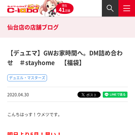
現在
41
店舗
仙台店の
店舗ブログ
【デュエマ】GWお家時間へ。DM詰め合わ
せ ＃stayhome 【福袋】
デュエル・マスターズ
2020.04.30
こんちはっす！ウメツです。
明日より5月！早い！