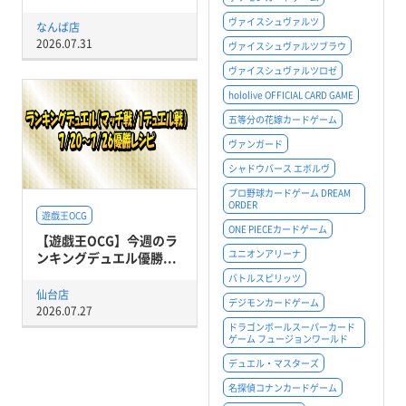
ヴァイスシュヴァルツ
なんば店
2026.07.31
ヴァイスシュヴァルツブラウ
ヴァイスシュヴァルツロゼ
hololive OFFICIAL CARD GAME
五等分の花嫁カードゲーム
ヴァンガード
シャドウバース エボルヴ
プロ野球カードゲーム DREAM
ORDER
遊戯王OCG
ONE PIECEカードゲーム
【遊戯王OCG】今週のラ
ユニオンアリーナ
ンキングデュエル優勝...
バトルスピリッツ
仙台店
デジモンカードゲーム
2026.07.27
ドラゴンボールスーパーカード
ゲーム フュージョンワールド
デュエル・マスターズ
名探偵コナンカードゲーム