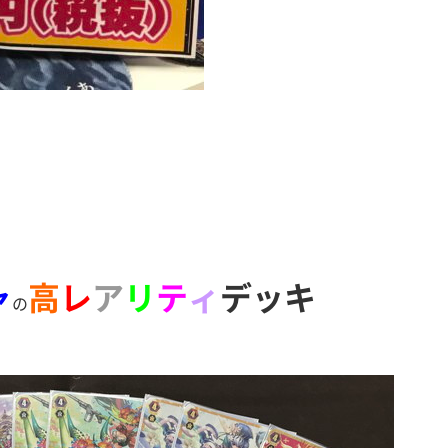
ャ
高
レ
ア
リ
テ
ィ
デッキ
の