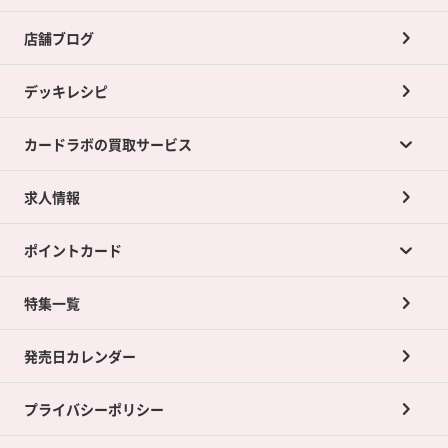
店舗ブログ
デッキレシピ
カードラボの買取サービス
求人情報
カードラボの買取サービスTOP
ポイントカード
店舗買取について
ネット買取について
特集一覧
ポイントカードTOP
買取承諾書について
発売日カレンダー
ポイント交換景品
プライバシーポリシー