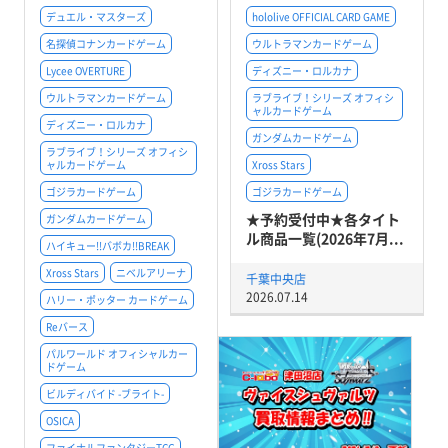
デュエル・マスターズ
hololive OFFICIAL CARD GAME
名探偵コナンカードゲーム
ウルトラマンカードゲーム
Lycee OVERTURE
ディズニー・ロルカナ
ウルトラマンカードゲーム
ラブライブ！シリーズ オフィシ
ャルカードゲーム
ディズニー・ロルカナ
ガンダムカードゲーム
ラブライブ！シリーズ オフィシ
ャルカードゲーム
Xross Stars
ゴジラカードゲーム
ゴジラカードゲーム
★予約受付中★各タイト
ガンダムカードゲーム
ル商品一覧(2026年7月...
ハイキュー!!バボカ!!BREAK
Xross Stars
ニベルアリーナ
千葉中央店
2026.07.14
ハリー・ポッター カードゲーム
Reバース
パルワールド オフィシャルカー
ドゲーム
ビルディバイド -ブライト-
OSICA
ファイナルファンタジーTCG