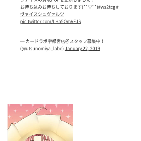
お持ち込みお待ちしております(*ﾟ▽ﾟ*)
#ws2tcg
#
ヴァイスシュヴァルツ
pic.twitter.com/LHa5OmVFJS
— カードラボ宇都宮店＠スタッフ募集中！
(@utsunomiya_labo)
January 22, 2019