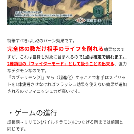
特筆すべきはLv2のバーン効果です。
完全体の数だけ相手のライフを削れる
効果なので
すが、これは自身も対象に含まれるので
1点は確定で削れます。
2種類目の『ファイターモード』として扱うことの出来る
、強力
なデジモンなのです。
『カブテリモン[2]』から〈超進化〉することで相手はスピリッ
トを1体疲労させなければフラッシュ効果を使えない効果が追加
されるのでフィニッシュ力が高いです。
・ゲームの進行
成長期～リリモン(パイルドラモン)につなげる所までは前回と
同じ
です。