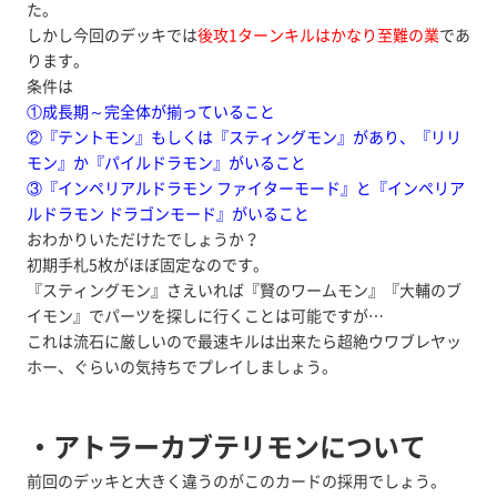
た。
しかし今回のデッキでは
後攻1ターンキルはかなり至難の業
であ
ります。
条件は
①成長期～完全体が揃っていること
②『テントモン』もしくは『スティングモン』があり、『リリ
モン』か『パイルドラモン』がいること
③『インペリアルドラモン ファイターモード』と『インペリア
ルドラモン ドラゴンモード』がいること
おわかりいただけたでしょうか？
初期手札5枚がほぼ固定なのです。
『スティングモン』さえいれば『賢のワームモン』『大輔のブ
イモン』でパーツを探しに行くことは可能ですが…
これは流石に厳しいので最速キルは出来たら超絶ウワブレヤッ
ホー、ぐらいの気持ちでプレイしましょう。
・アトラーカブテリモンについて
前回のデッキと大きく違うのがこのカードの採用でしょう。