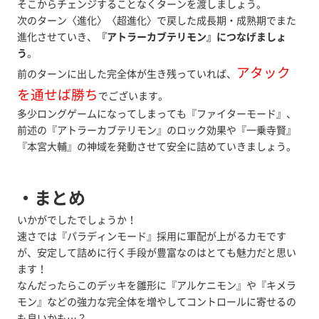
そこからチェンジすることなくターンを渡しましょう。
次のターン〈進化〉〈超進化〉で戻した成長期・成熟期でまた
進化させていき、
『アトラーカブテリモン』につなげましょ
う
。
アタック
前のターンに出した完全体が生き残っていれば、
を通せば勝ち
でございます。
多少ロングゲームになってしまっても『ファイターモード』、
前述の『アトラーカブテリモン』のロック効果や『一乗寺賢』
『本宮大輔』の神域を発動させて安全に詰めていきましょう。
・まとめ
いかがでしたでしょうか！
速さでは『パラディンモード』採用に軍配が上がるカモです
が、安定して詰めに行く手段が豊富なのはとても魅力だと思い
ます！
なんだったらこのデッキを雛形に『アルケニモン』や『キメラ
モン』などの強力な完全体を増やしてコントロールに寄せるの
も良いかも…？