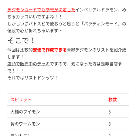
デジモンカードでも参戦が決定した
インペリアルドラモン、め
ちゃカッコいいですよね！！
しかしいざバトスピで使おうと思うと「パラディンモード」の
値段で心が折れちゃいます…
そこで！
今回は比較的
安価で作成できる
青緑デジモンのリストを紹介致
します！
店頭で販売中のデッキ
ですので、気になった方は是非当店ま
で！！！
それではリストドンッツ！
スピリット
枚数
大輔のブイモン
3
賢のワームモン
3
テントモン
3