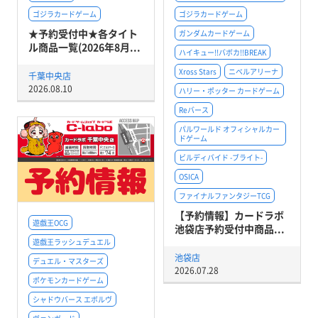
ゴジラカードゲーム
ゴジラカードゲーム
★予約受付中★各タイト
ガンダムカードゲーム
ル商品一覧(2026年8月...
ハイキュー!!バボカ!!BREAK
Xross Stars
ニベルアリーナ
千葉中央店
2026.08.10
ハリー・ポッター カードゲーム
Reバース
パルワールド オフィシャルカー
ドゲーム
ビルディバイド -ブライト-
OSICA
ファイナルファンタジーTCG
【予約情報】カードラボ
遊戯王OCG
池袋店予約受付中商品...
遊戯王ラッシュデュエル
池袋店
デュエル・マスターズ
2026.07.28
ポケモンカードゲーム
シャドウバース エボルヴ