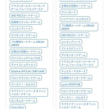
ドラゴンボールスーパーカード
五等分の花嫁カードゲーム
ゲーム フュージョンワールド
ヴァンガード
ONE PIECEカードゲーム
シャドウバース エボルヴ
名探偵コナンカードゲーム
プロ野球カードゲーム DREAM
ユニオンアリーナ
ORDER
デジモンカードゲーム
ONE PIECEカードゲーム
プロ野球カードゲーム DREAM
ユニオンアリーナ
ORDER
バトルスピリッツ
五等分の花嫁カードゲーム
デジモンカードゲーム
ヴァイスシュヴァルツロゼ
ドラゴンボールスーパーカード
ヴァイスシュヴァルツ
ゲーム フュージョンワールド
hololive OFFICIAL CARD GAME
デュエル・マスターズ
ウルトラマンカードゲーム
名探偵コナンカードゲーム
ディズニー・ロルカナ
Lycee OVERTURE
ラブライブ！シリーズ オフィシ
ウルトラマンカードゲーム
ャルカードゲーム
ディズニー・ロルカナ
ガンダムカードゲーム
ラブライブ！シリーズ オフィシ
Xross Stars
ャルカードゲーム