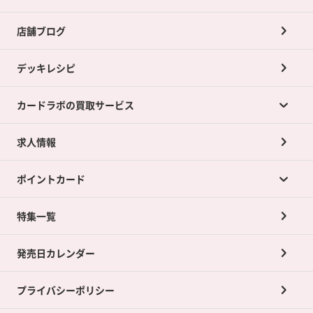
店舗ブログ
デッキレシピ
カードラボの買取サービス
求人情報
カードラボの買取サービスTOP
ポイントカード
店舗買取について
ネット買取について
特集一覧
ポイントカードTOP
買取承諾書について
発売日カレンダー
ポイント交換景品
プライバシーポリシー