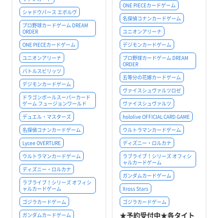
ONE PIECEカードゲーム
シャドウバース エボルヴ
名探偵コナンカードゲーム
プロ野球カードゲーム DREAM
ORDER
ユニオンアリーナ
ONE PIECEカードゲーム
デジモンカードゲーム
ユニオンアリーナ
プロ野球カードゲーム DREAM
ORDER
バトルスピリッツ
五等分の花嫁カードゲーム
デジモンカードゲーム
ヴァイスシュヴァルツロゼ
ドラゴンボールスーパーカード
ゲーム フュージョンワールド
ヴァイスシュヴァルツ
デュエル・マスターズ
hololive OFFICIAL CARD GAME
名探偵コナンカードゲーム
ウルトラマンカードゲーム
Lycee OVERTURE
ディズニー・ロルカナ
ウルトラマンカードゲーム
ラブライブ！シリーズ オフィシ
ャルカードゲーム
ディズニー・ロルカナ
ガンダムカードゲーム
ラブライブ！シリーズ オフィシ
ャルカードゲーム
Xross Stars
ゴジラカードゲーム
ゴジラカードゲーム
★予約受付中★各タイト
ガンダムカードゲーム