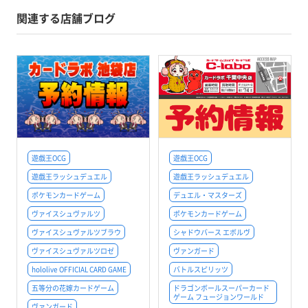
関連する店舗ブログ
遊戯王OCG
遊戯王OCG
遊戯王ラッシュデュエル
遊戯王ラッシュデュエル
ポケモンカードゲーム
デュエル・マスターズ
ヴァイスシュヴァルツ
ポケモンカードゲーム
ヴァイスシュヴァルツブラウ
シャドウバース エボルヴ
ヴァイスシュヴァルツロゼ
ヴァンガード
hololive OFFICIAL CARD GAME
バトルスピリッツ
五等分の花嫁カードゲーム
ドラゴンボールスーパーカード
ゲーム フュージョンワールド
ヴァンガード