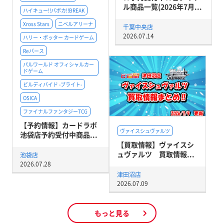
ル商品一覧(2026年7月...
ハイキュー!!バボカ!!BREAK
Xross Stars
ニベルアリーナ
千葉中央店
2026.07.14
ハリー・ポッター カードゲーム
Reバース
パルワールド オフィシャルカー
ドゲーム
ビルディバイド -ブライト-
OSICA
ファイナルファンタジーTCG
【予約情報】カードラボ
ヴァイスシュヴァルツ
池袋店予約受付中商品...
【買取情報】ヴァイスシ
ュヴァルツ 買取情報...
池袋店
2026.07.28
津田沼店
2026.07.09
もっと見る