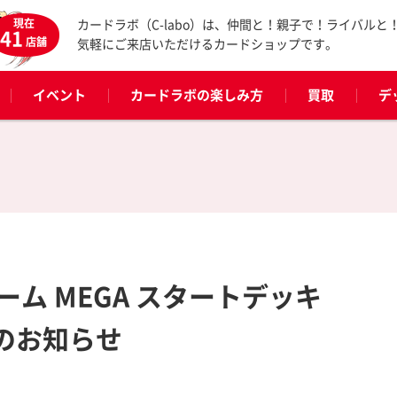
現在
カードラボ（C-labo）は、仲間と！親子で！ライバルと
41
店舗
気軽にご来店いただけるカードショップです。
イベント
カードラボの楽しみ方
買取
デ
ム MEGA スタートデッキ
のお知らせ