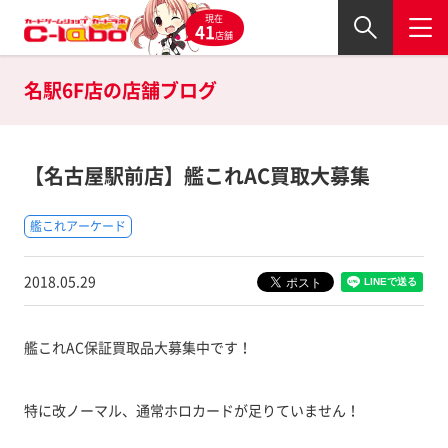
現在
41
店舗
名駅6F店の
店舗ブログ
【名古屋駅前店】艦これAC買取大募集
艦これアーケード
2018.05.29
艦これAC保証買取品大募集中です！
特に改ノーマル、通常ホロカードが足りていません！