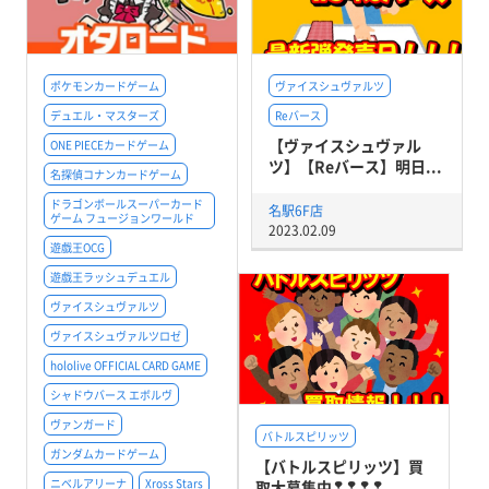
ポケモンカードゲーム
ヴァイスシュヴァルツ
デュエル・マスターズ
Reバース
【ヴァイスシュヴァル
ONE PIECEカードゲーム
ツ】【Reバース】明日...
名探偵コナンカードゲーム
ドラゴンボールスーパーカード
名駅6F店
ゲーム フュージョンワールド
2023.02.09
遊戯王OCG
遊戯王ラッシュデュエル
ヴァイスシュヴァルツ
ヴァイスシュヴァルツロゼ
hololive OFFICIAL CARD GAME
シャドウバース エボルヴ
ヴァンガード
バトルスピリッツ
ガンダムカードゲーム
【バトルスピリッツ】買
ニベルアリーナ
Xross Stars
取大募集中❢❢❢❢