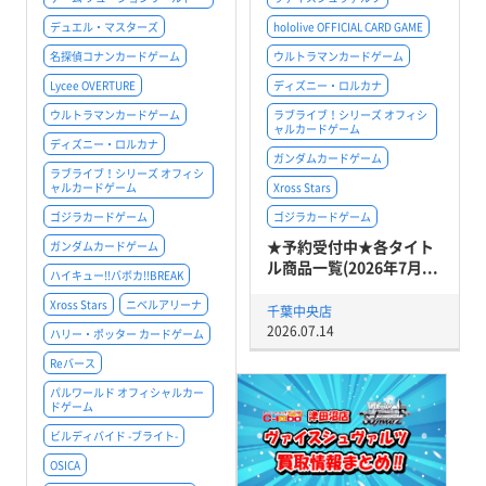
デュエル・マスターズ
hololive OFFICIAL CARD GAME
名探偵コナンカードゲーム
ウルトラマンカードゲーム
Lycee OVERTURE
ディズニー・ロルカナ
ウルトラマンカードゲーム
ラブライブ！シリーズ オフィシ
ャルカードゲーム
ディズニー・ロルカナ
ガンダムカードゲーム
ラブライブ！シリーズ オフィシ
ャルカードゲーム
Xross Stars
ゴジラカードゲーム
ゴジラカードゲーム
★予約受付中★各タイト
ガンダムカードゲーム
ル商品一覧(2026年7月...
ハイキュー!!バボカ!!BREAK
Xross Stars
ニベルアリーナ
千葉中央店
2026.07.14
ハリー・ポッター カードゲーム
Reバース
パルワールド オフィシャルカー
ドゲーム
ビルディバイド -ブライト-
OSICA