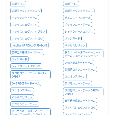
遊戯王OCG
遊戯王OCG
遊戯王ラッシュデュエル
遊戯王ラッシュデュエル
ポケモンカードゲーム
デュエル・マスターズ
ヴァイスシュヴァルツ
ポケモンカードゲーム
ヴァイスシュヴァルツブラウ
シャドウバース エボルヴ
ヴァイスシュヴァルツロゼ
ヴァンガード
hololive OFFICIAL CARD GAME
バトルスピリッツ
五等分の花嫁カードゲーム
ドラゴンボールスーパーカード
ゲーム フュージョンワールド
ヴァンガード
ONE PIECEカードゲーム
シャドウバース エボルヴ
名探偵コナンカードゲーム
プロ野球カードゲーム DREAM
ORDER
ユニオンアリーナ
ONE PIECEカードゲーム
デジモンカードゲーム
ユニオンアリーナ
プロ野球カードゲーム DREAM
ORDER
バトルスピリッツ
五等分の花嫁カードゲーム
デジモンカードゲーム
ヴァイスシュヴァルツロゼ
ドラゴンボールスーパーカード
ゲーム フュージョンワールド
ヴァイスシュヴァルツ