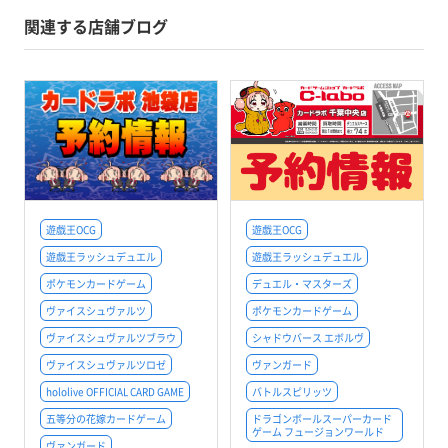
関連する店舗ブログ
遊戯王OCG
遊戯王OCG
遊戯王ラッシュデュエル
遊戯王ラッシュデュエル
ポケモンカードゲーム
デュエル・マスターズ
ヴァイスシュヴァルツ
ポケモンカードゲーム
ヴァイスシュヴァルツブラウ
シャドウバース エボルヴ
ヴァイスシュヴァルツロゼ
ヴァンガード
hololive OFFICIAL CARD GAME
バトルスピリッツ
五等分の花嫁カードゲーム
ドラゴンボールスーパーカード
ゲーム フュージョンワールド
ヴァンガード