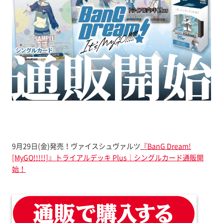
9月29日(金)発売！ヴァイスシュヴァルツ
『BanG Dream!
[MyGO!!!!!]』トライアルデッキ Plus｜シングルカード通販開
始！