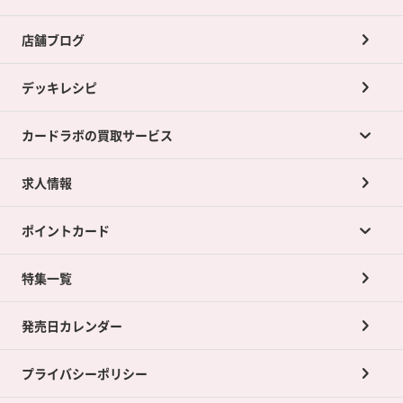
店舗ブログ
デッキレシピ
カードラボの買取サービス
求人情報
カードラボの買取サービスTOP
ポイントカード
店舗買取について
ネット買取について
特集一覧
ポイントカードTOP
買取承諾書について
発売日カレンダー
ポイント交換景品
プライバシーポリシー