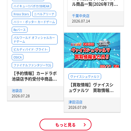
ル商品一覧(2026年7月...
ハイキュー!!バボカ!!BREAK
Xross Stars
ニベルアリーナ
千葉中央店
2026.07.14
ハリー・ポッター カードゲーム
Reバース
パルワールド オフィシャルカー
ドゲーム
ビルディバイド -ブライト-
OSICA
ファイナルファンタジーTCG
【予約情報】カードラボ
ヴァイスシュヴァルツ
池袋店予約受付中商品...
【買取情報】ヴァイスシ
ュヴァルツ 買取情報...
池袋店
2026.07.28
津田沼店
2026.07.09
もっと見る