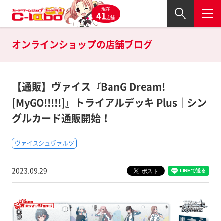
現在
41
店舗
オンラインショップの
店舗ブログ
【通販】ヴァイス『BanG Dream!
[MyGO!!!!!]』トライアルデッキ Plus｜シン
グルカード通販開始！
ヴァイスシュヴァルツ
2023.09.29