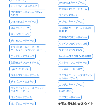
ONE PIECEカードゲーム
シャドウバース エボルヴ
名探偵コナンカードゲーム
プロ野球カードゲーム DREAM
ORDER
ユニオンアリーナ
ONE PIECEカードゲーム
デジモンカードゲーム
ユニオンアリーナ
プロ野球カードゲーム DREAM
ORDER
バトルスピリッツ
五等分の花嫁カードゲーム
デジモンカードゲーム
ヴァイスシュヴァルツロゼ
ドラゴンボールスーパーカード
ゲーム フュージョンワールド
ヴァイスシュヴァルツ
デュエル・マスターズ
hololive OFFICIAL CARD GAME
名探偵コナンカードゲーム
ウルトラマンカードゲーム
Lycee OVERTURE
ディズニー・ロルカナ
ウルトラマンカードゲーム
ラブライブ！シリーズ オフィシ
ャルカードゲーム
ディズニー・ロルカナ
ガンダムカードゲーム
ラブライブ！シリーズ オフィシ
ャルカードゲーム
Xross Stars
ゴジラカードゲーム
ゴジラカードゲーム
★予約受付中★各タイト
ガンダムカードゲーム