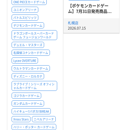
ONE PIECEカードゲーム
【ポケモンカードゲー
ユニオンアリーナ
ム】7月31日発売商品...
バトルスピリッツ
札幌店
デジモンカードゲーム
2026.07.15
ドラゴンボールスーパーカード
ゲーム フュージョンワールド
デュエル・マスターズ
名探偵コナンカードゲーム
Lycee OVERTURE
ウルトラマンカードゲーム
ディズニー・ロルカナ
ラブライブ！シリーズ オフィシ
ャルカードゲーム
ゴジラカードゲーム
ガンダムカードゲーム
ハイキュー!!バボカ!!BREAK
Xross Stars
ニベルアリーナ
ハリー・ポッター カードゲーム