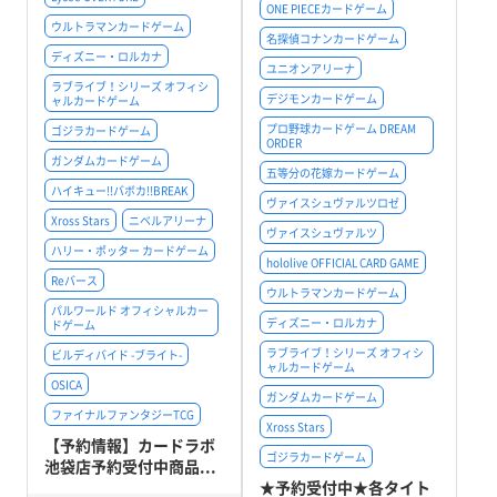
ONE PIECEカードゲーム
ウルトラマンカードゲーム
名探偵コナンカードゲーム
ディズニー・ロルカナ
ユニオンアリーナ
ラブライブ！シリーズ オフィシ
デジモンカードゲーム
ャルカードゲーム
プロ野球カードゲーム DREAM
ゴジラカードゲーム
ORDER
ガンダムカードゲーム
五等分の花嫁カードゲーム
ハイキュー!!バボカ!!BREAK
ヴァイスシュヴァルツロゼ
Xross Stars
ニベルアリーナ
ヴァイスシュヴァルツ
ハリー・ポッター カードゲーム
hololive OFFICIAL CARD GAME
Reバース
ウルトラマンカードゲーム
パルワールド オフィシャルカー
ディズニー・ロルカナ
ドゲーム
ラブライブ！シリーズ オフィシ
ビルディバイド -ブライト-
ャルカードゲーム
OSICA
ガンダムカードゲーム
ファイナルファンタジーTCG
Xross Stars
【予約情報】カードラボ
ゴジラカードゲーム
池袋店予約受付中商品...
★予約受付中★各タイト