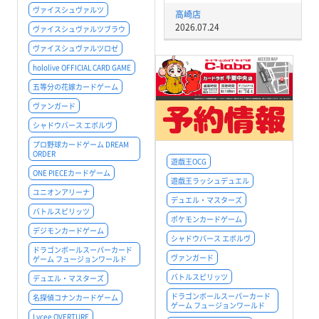
ヴァイスシュヴァルツ
高崎店
2026.07.24
ヴァイスシュヴァルツブラウ
ヴァイスシュヴァルツロゼ
hololive OFFICIAL CARD GAME
五等分の花嫁カードゲーム
ヴァンガード
シャドウバース エボルヴ
プロ野球カードゲーム DREAM
ORDER
遊戯王OCG
ONE PIECEカードゲーム
遊戯王ラッシュデュエル
ユニオンアリーナ
デュエル・マスターズ
バトルスピリッツ
ポケモンカードゲーム
デジモンカードゲーム
シャドウバース エボルヴ
ドラゴンボールスーパーカード
ヴァンガード
ゲーム フュージョンワールド
バトルスピリッツ
デュエル・マスターズ
ドラゴンボールスーパーカード
名探偵コナンカードゲーム
ゲーム フュージョンワールド
Lycee OVERTURE