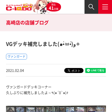
現在
41
店舗
高崎店の
店舗ブログ
VGデッキ補充しました(๑•̀ㅂ•́)و✧
ヴァンガード
2021.02.04
ヴァンガードデッキコーナー
久しぶりに補充しましたよ～٩(๑´0`๑)۶