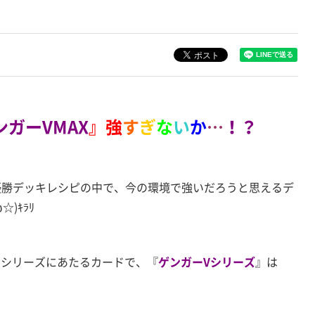
ンガー
VMAX
』強
す
ぎ
な
い
か
…
！？
った優勝デッキレシピの中で、今の環境で強いだろうと思えるデ
)ｷﾗﾘ
のシリーズにあたるカードで、『
ゲンガーVシリーズ
』は