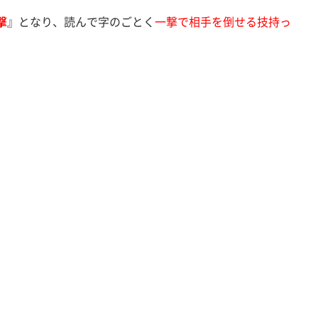
撃
』となり、読んで字のごとく
一撃で相手を倒せる技持っ