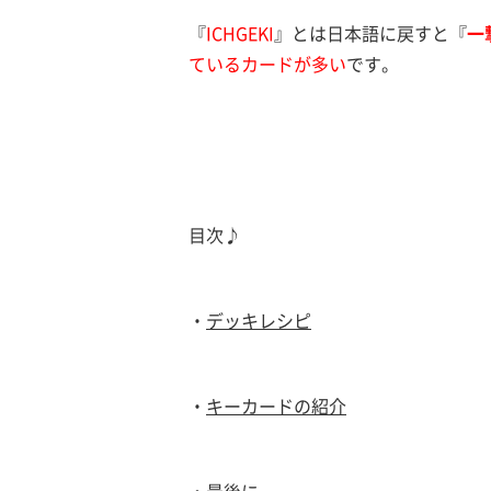
『
ICHGEKI
』とは日本語に戻すと『
一
ているカードが多い
です。
目次♪
・
デッキレシピ
・
キーカードの紹介