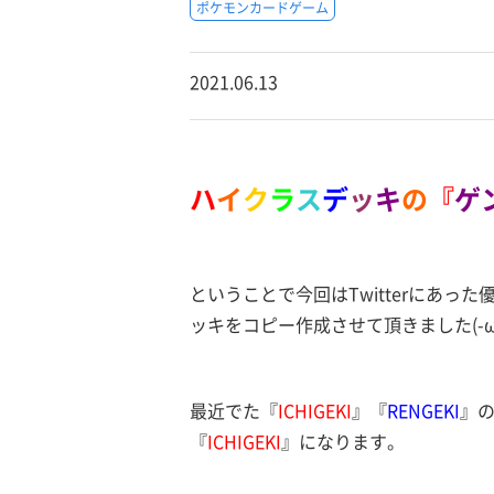
ポケモンカードゲーム
2021.06.13
ハ
イ
ク
ラ
ス
デ
ッ
キ
の
『
ゲ
ということで今回はTwitterにあ
ッキをコピー作成させて頂きました(-ω☆
最近でた『
ICHIGEKI
』『
RENGEKI
』
『
ICHIGEKI
』になります。