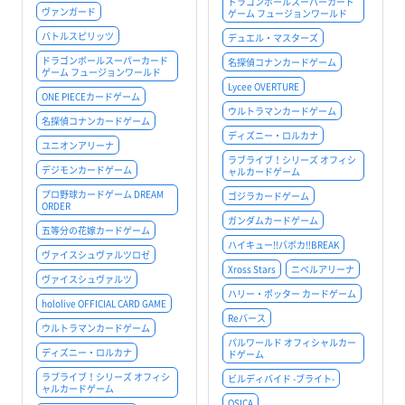
ドラゴンボールスーパーカード
ヴァンガード
ゲーム フュージョンワールド
バトルスピリッツ
デュエル・マスターズ
ドラゴンボールスーパーカード
名探偵コナンカードゲーム
ゲーム フュージョンワールド
Lycee OVERTURE
ONE PIECEカードゲーム
ウルトラマンカードゲーム
名探偵コナンカードゲーム
ディズニー・ロルカナ
ユニオンアリーナ
ラブライブ！シリーズ オフィシ
デジモンカードゲーム
ャルカードゲーム
プロ野球カードゲーム DREAM
ゴジラカードゲーム
ORDER
ガンダムカードゲーム
五等分の花嫁カードゲーム
ハイキュー!!バボカ!!BREAK
ヴァイスシュヴァルツロゼ
Xross Stars
ニベルアリーナ
ヴァイスシュヴァルツ
ハリー・ポッター カードゲーム
hololive OFFICIAL CARD GAME
Reバース
ウルトラマンカードゲーム
パルワールド オフィシャルカー
ディズニー・ロルカナ
ドゲーム
ラブライブ！シリーズ オフィシ
ビルディバイド -ブライト-
ャルカードゲーム
OSICA