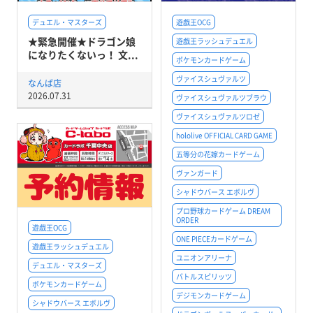
デュエル・マスターズ
遊戯王OCG
★緊急開催★ドラゴン娘
遊戯王ラッシュデュエル
になりたくないっ！ 文...
ポケモンカードゲーム
ヴァイスシュヴァルツ
なんば店
2026.07.31
ヴァイスシュヴァルツブラウ
ヴァイスシュヴァルツロゼ
hololive OFFICIAL CARD GAME
五等分の花嫁カードゲーム
ヴァンガード
シャドウバース エボルヴ
プロ野球カードゲーム DREAM
ORDER
遊戯王OCG
ONE PIECEカードゲーム
遊戯王ラッシュデュエル
ユニオンアリーナ
デュエル・マスターズ
バトルスピリッツ
ポケモンカードゲーム
デジモンカードゲーム
シャドウバース エボルヴ