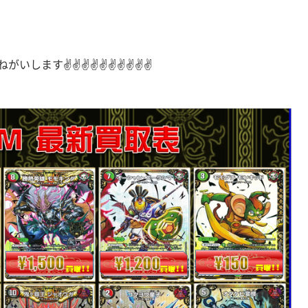
がいします✌✌✌✌✌✌✌✌✌✌