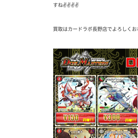
すね✌✌✌✌
買取はカードラボ長野店でよろしくおね