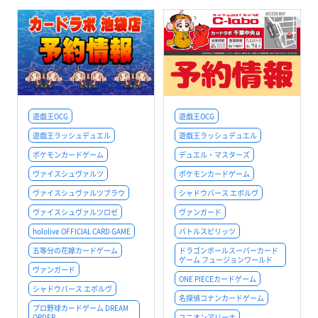
遊戯王OCG
遊戯王OCG
遊戯王ラッシュデュエル
遊戯王ラッシュデュエル
ポケモンカードゲーム
デュエル・マスターズ
ヴァイスシュヴァルツ
ポケモンカードゲーム
ヴァイスシュヴァルツブラウ
シャドウバース エボルヴ
ヴァイスシュヴァルツロゼ
ヴァンガード
hololive OFFICIAL CARD GAME
バトルスピリッツ
五等分の花嫁カードゲーム
ドラゴンボールスーパーカード
ゲーム フュージョンワールド
ヴァンガード
ONE PIECEカードゲーム
シャドウバース エボルヴ
名探偵コナンカードゲーム
プロ野球カードゲーム DREAM
ORDER
ユニオンアリーナ