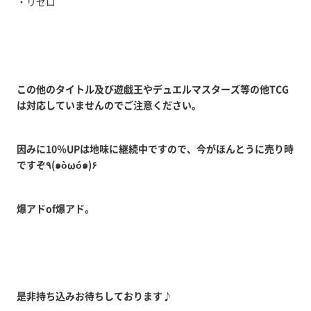
・リゼロ
この他のタイトル及び遊戯王やデュエルマスターズ等の他TCG
は対応していませんのでご注意ください。
因みに10％UPは地味に継続中ですので、今がほんとうに売り時
ですぞ٩(๑òωó๑)۶
爆アドof爆アド。
是非持ち込みお待ちしております♪