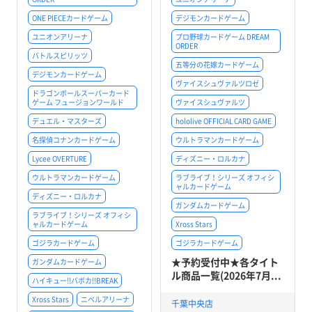
ONE PIECEカードゲーム
デジモンカードゲーム
ユニオンアリーナ
プロ野球カードゲーム DREAM
ORDER
バトルスピリッツ
五等分の花嫁カードゲーム
デジモンカードゲーム
ヴァイスシュヴァルツロゼ
ドラゴンボールスーパーカード
ゲーム フュージョンワールド
ヴァイスシュヴァルツ
デュエル・マスターズ
hololive OFFICIAL CARD GAME
名探偵コナンカードゲーム
ウルトラマンカードゲーム
Lycee OVERTURE
ディズニー・ロルカナ
ウルトラマンカードゲーム
ラブライブ！シリーズ オフィシ
ャルカードゲーム
ディズニー・ロルカナ
ガンダムカードゲーム
ラブライブ！シリーズ オフィシ
ャルカードゲーム
Xross Stars
ゴジラカードゲーム
ゴジラカードゲーム
★予約受付中★各タイト
ガンダムカードゲーム
ル商品一覧(2026年7月...
ハイキュー!!バボカ!!BREAK
Xross Stars
ニベルアリーナ
千葉中央店