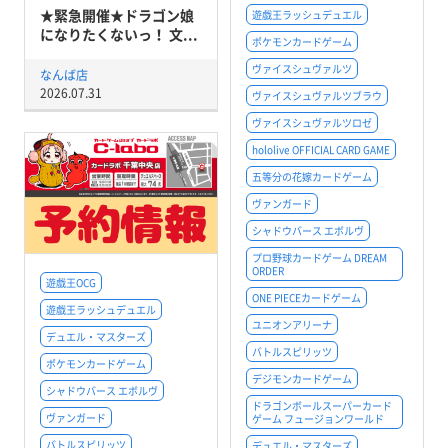
★緊急開催★ドラゴン娘
遊戯王ラッシュデュエル
になりたくないっ！ 文...
ポケモンカードゲーム
ヴァイスシュヴァルツ
なんば店
2026.07.31
ヴァイスシュヴァルツブラウ
ヴァイスシュヴァルツロゼ
hololive OFFICIAL CARD GAME
五等分の花嫁カードゲーム
ヴァンガード
シャドウバース エボルヴ
プロ野球カードゲーム DREAM
ORDER
遊戯王OCG
ONE PIECEカードゲーム
遊戯王ラッシュデュエル
ユニオンアリーナ
デュエル・マスターズ
バトルスピリッツ
ポケモンカードゲーム
デジモンカードゲーム
シャドウバース エボルヴ
ドラゴンボールスーパーカード
ヴァンガード
ゲーム フュージョンワールド
バトルスピリッツ
デュエル・マスターズ