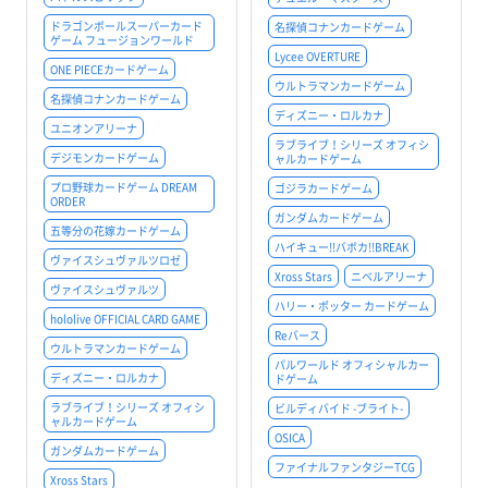
ドラゴンボールスーパーカード
名探偵コナンカードゲーム
ゲーム フュージョンワールド
Lycee OVERTURE
ONE PIECEカードゲーム
ウルトラマンカードゲーム
名探偵コナンカードゲーム
ディズニー・ロルカナ
ユニオンアリーナ
ラブライブ！シリーズ オフィシ
デジモンカードゲーム
ャルカードゲーム
プロ野球カードゲーム DREAM
ゴジラカードゲーム
ORDER
ガンダムカードゲーム
五等分の花嫁カードゲーム
ハイキュー!!バボカ!!BREAK
ヴァイスシュヴァルツロゼ
Xross Stars
ニベルアリーナ
ヴァイスシュヴァルツ
ハリー・ポッター カードゲーム
hololive OFFICIAL CARD GAME
Reバース
ウルトラマンカードゲーム
パルワールド オフィシャルカー
ディズニー・ロルカナ
ドゲーム
ラブライブ！シリーズ オフィシ
ビルディバイド -ブライト-
ャルカードゲーム
OSICA
ガンダムカードゲーム
ファイナルファンタジーTCG
Xross Stars