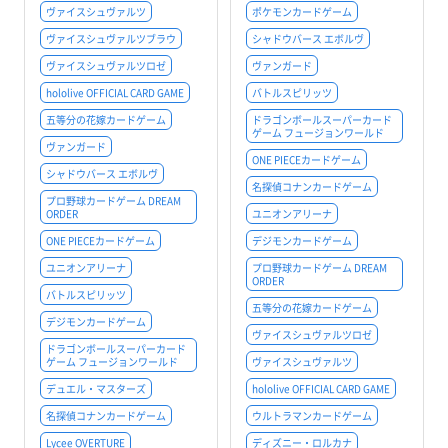
ヴァイスシュヴァルツ
ポケモンカードゲーム
ヴァイスシュヴァルツブラウ
シャドウバース エボルヴ
ヴァイスシュヴァルツロゼ
ヴァンガード
hololive OFFICIAL CARD GAME
バトルスピリッツ
五等分の花嫁カードゲーム
ドラゴンボールスーパーカード
ゲーム フュージョンワールド
ヴァンガード
ONE PIECEカードゲーム
シャドウバース エボルヴ
名探偵コナンカードゲーム
プロ野球カードゲーム DREAM
ORDER
ユニオンアリーナ
ONE PIECEカードゲーム
デジモンカードゲーム
ユニオンアリーナ
プロ野球カードゲーム DREAM
ORDER
バトルスピリッツ
五等分の花嫁カードゲーム
デジモンカードゲーム
ヴァイスシュヴァルツロゼ
ドラゴンボールスーパーカード
ゲーム フュージョンワールド
ヴァイスシュヴァルツ
デュエル・マスターズ
hololive OFFICIAL CARD GAME
名探偵コナンカードゲーム
ウルトラマンカードゲーム
Lycee OVERTURE
ディズニー・ロルカナ