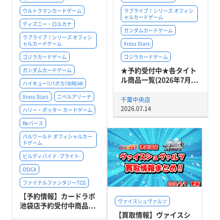
ウルトラマンカードゲーム
ラブライブ！シリーズ オフィシ
ャルカードゲーム
ディズニー・ロルカナ
ガンダムカードゲーム
ラブライブ！シリーズ オフィシ
ャルカードゲーム
Xross Stars
ゴジラカードゲーム
ゴジラカードゲーム
★予約受付中★各タイト
ガンダムカードゲーム
ル商品一覧(2026年7月...
ハイキュー!!バボカ!!BREAK
Xross Stars
ニベルアリーナ
千葉中央店
2026.07.14
ハリー・ポッター カードゲーム
Reバース
パルワールド オフィシャルカー
ドゲーム
ビルディバイド -ブライト-
OSICA
ファイナルファンタジーTCG
【予約情報】カードラボ
ヴァイスシュヴァルツ
池袋店予約受付中商品...
【買取情報】ヴァイスシ