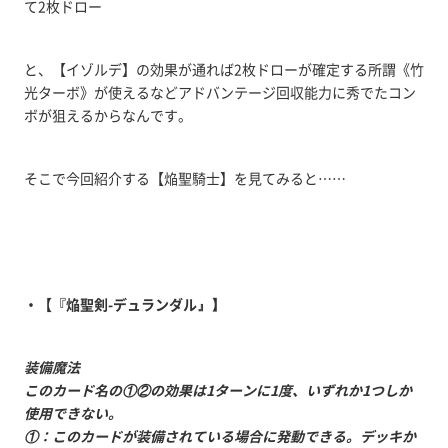
て2枚ドロー
と、【イゾルデ】の効果が通れば2枚ドローが確定する所謂《竹
光ターボ》が使えるなどアドバンテージ回収能力に秀でたコン
ボが狙えるからなんです。
そこで今回紹介する【焔聖騎士】を見てみると……
・【『焔聖剣-デュランダル
』
】
装備魔法
このカード名の①②の効果は1ターンに1度、いずれか1つしか
使用できない。
①：このカードが装備されている場合に発動できる。デッキか