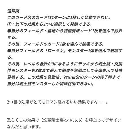
通常罠
このカード名のカードは1ターンに1枚しか発動できない。
①：以下の効果から1つを選択して発動できる。
●自分のフィールド・墓地から装備魔法カード1枚を選んで除外
する。
その後、フィールドのカード1枚を選んで破壊できる。
●自分フィールドの「ローラン」モンスター1体を選んで破壊す
る。
その後、レベルの合計が9になるようにデッキから戦士族・炎属
性モンスターを3体まで選んで効果を無効にして守備表示で特殊
召喚する。この効果の発動後、次の自分のターンの終了時まで
自分は戦士族モンスターしか特殊召喚できない。
2つ目の効果がとてもロマン溢れるいい効果ですね……。
恐らくこの効果で【焔聖騎士帝-シャルル】を呼ぶってデザイン
なんだと思います。