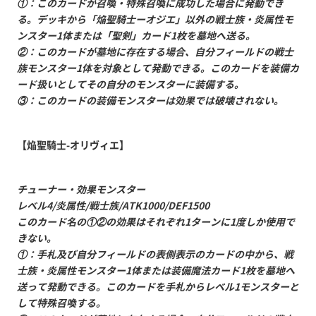
①：このカードが召喚・特殊召喚に成功した場合に発動でき
る。デッキから「焔聖騎士ーオジエ」以外の戦士族・炎属性モ
ンスター1体または「聖剣」カード1枚を墓地へ送る。
②：このカードが墓地に存在する場合、自分フィールドの戦士
族モンスター1体を対象として発動できる。このカードを装備カ
ード扱いとしてその自分のモンスターに装備する。
③：このカードの装備モンスターは効果では破壊されない。
【焔聖騎士-オリヴィエ】
チューナー・効果モンスター
レベル4/炎属性/戦士族/ATK1000/DEF1500
このカード名の①②の効果はそれぞれ1ターンに1度しか使用で
きない。
①：手札及び自分フィールドの表側表示のカードの中から、戦
士族・炎属性モンスター1体または装備魔法カード1枚を墓地へ
送って発動できる。このカードを手札からレベル1モンスターと
して特殊召喚する。