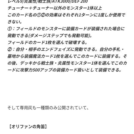
レベル9/炎属性/戦士族/ATK3000/DEF 200
チューナー＋チューナー以外のモンスター1体以上
このカード名の①②の効果はそれぞれ1ターンに1度しか使用で
きない。
①：フィールドのモンスターに装備カードが装備された場合に
発動できる(ダメージステップでも発動可能)。
フィールドのカード1枚を選んで破壊する。
②：自分・相手のエンドフェイズに発動できる。自分の手札・
墓地から装備魔法カード1枚を選んでこのカードに装備する。そ
の後、デッキから戦士族・炎属性モンスター1体を選んでこのカ
ードに攻撃力500アップの装備カード扱いとして装備できる。
そして専用罠も一種類のみ公開されていて、
【
オリファンの角笛
】