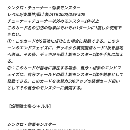
シンクロ・チューナー・効果モンスター
レベル5/炎属性/戦士族/ATK2000/DEF 500
チューナー＋チューナー以外のモンスター1体以上
このカード名の①②の効果はそれぞれ1ターンに1度しか使用で
きない。
①：このカードがS召喚に成功した場合に発動できる。このタ
ーンのエンドフェイズに、デッキから装備魔法カード1枚を墓地
へ送る。その後、デッキから戦士族モンスター1体を手札に加え
る。
②：このカードが墓地に存在する場合、自分・相手のエンドフ
ェイズに、自分フィールドの戦士族モンスター1体を対象として
発動できる。このカードを攻撃力500アップの装備カード扱い
としてその自分のモンスターに装備する。
【焔聖騎士帝-シャルル】
シンクロ・効果モンスター