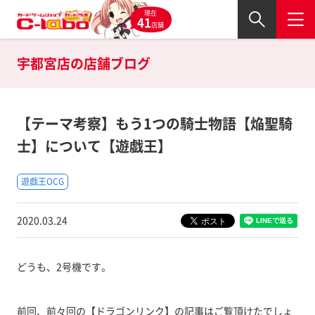
現在
41
店舗
宇都宮店の
店舗ブログ
【テーマ考察】もう1つの騎士物語【焔聖騎
士】について【遊戯王】
遊戯王OCG
2020.03.24
どうも、2号機です。
前回
、
前々回
の【ドラゴンリンク】の記事はご覧頂けたでしょ